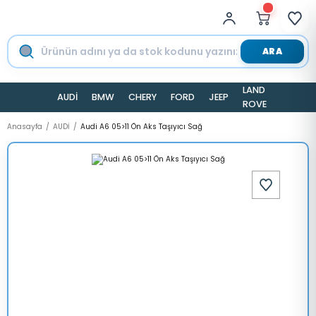
ARA
LAND
AUDİ
BMW
CHERY
FORD
JEEP
TESLA
ROVER
Anasayfa
AUDİ
Audi A6 05>11 Ön Aks Taşıyıcı Sağ