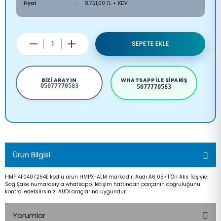
Fiyat
8.721,00 TL + KDV
SEPETE EKLE
BIZI ARAYIN
WHATSAPP ILE SIPARIŞ
05077770583
5077770583
Ürün Bilgisi
HMP 4F0407254E kodlu ürün HMPX-ALM markadır. Audi A6 05>11 Ön Aks Taşıyıcı
Sağ Şase numarasıyla whatsapp iletişim hattından parçanın doğruluğunu
kontrol edebilirsiniz. AUDİ araçlarına uygundur.
Yorumlar