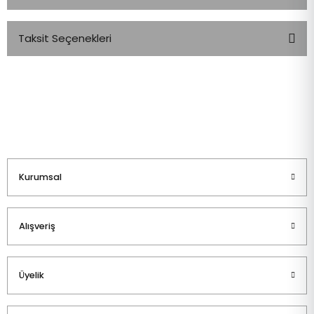
Taksit Seçenekleri
Bu ürüne ilk yorumu siz yapın!
Yorum Yaz
Kurumsal
Alışveriş
Üyelik