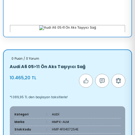
0 Puan / 0 Yorum
Audi A6 05>11 Ön Aks Taşıyıcı Sağ
10.465,20 TL
*1.089,95 TL den başlayan taksitlerle!
Kategori
AUDİ
Marka
HMPX-ALM
Stok Kodu
HMP 4F0407254E