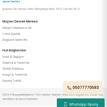
Genel Merkez
Şaşmaz Oto Sanayi Sitesi Bahçekapı Mah. 2570. Cad No: 35-A
Müşteri Destek Merkezi
İletişim Merkezine Git
Canlı Destek
Bağlantı Metni#2
Hızlı Bağlantılar
İade & Değişim
Ödeme & Teslimat
Gizlilik Politikası
Kargo & Teslimat
Sipariş Takibi
05077770583
2022 © Nospyedekparca | Tüm Hakları Saklıdır. Kredi kartı bilgileriniz 256Bit SSL
sertifikası ile korunmaktadır.
WhatsApp Sipariş