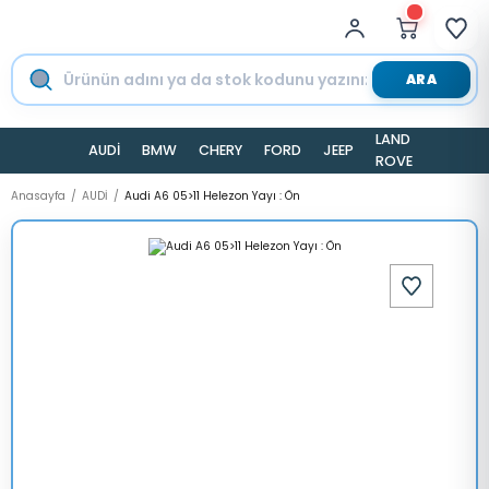
ARA
LAND
AUDİ
BMW
CHERY
FORD
JEEP
TESLA
ROVER
Anasayfa
AUDİ
Audi A6 05>11 Helezon Yayı : Ön