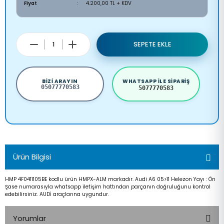
Fiyat
4.200,00 TL + KDV
SEPETE EKLE
BIZI ARAYIN
WHATSAPP ILE SIPARIŞ
05077770583
5077770583
Ürün Bilgisi
HMP 4F0411105BE kodlu ürün HMPX-ALM markadır. Audi A6 05>11 Helezon Yayı : Ön
Şase numarasıyla whatsapp iletişim hattından parçanın doğruluğunu kontrol
edebilirsiniz. AUDİ araçlarına uygundur.
Yorumlar