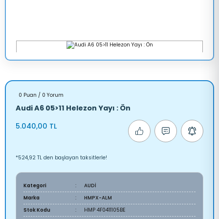
0 Puan / 0 Yorum
Audi A6 05>11 Helezon Yayı : Ön
5.040,00 TL
*524,92 TL den başlayan taksitlerle!
Kategori
AUDİ
Marka
HMPX-ALM
Stok Kodu
HMP 4F0411105BE