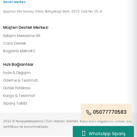
Genel Merkez
Şaşmaz Oto Sanayi Sitesi Bahçekapı Mah. 2570. Cad No: 35-A
Müşteri Destek Merkezi
İletişim Merkezine Git
Canlı Destek
Bağlantı Metni#2
Hızlı Bağlantılar
İade & Değişim
Ödeme & Teslimat
Gizlilik Politikası
Kargo & Teslimat
Sipariş Takibi
05077770583
2022 © Nospyedekparca | Tüm Hakları Saklıdır. Kredi kartı bilgileriniz 256Bit SSL
sertifikası ile korunmaktadır.
WhatsApp Sipariş