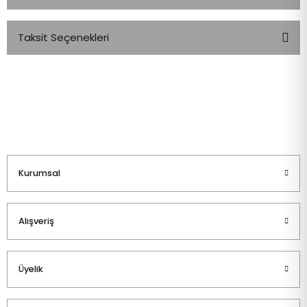
Taksit Seçenekleri
Bu ürüne ilk yorumu siz yapın!
Yorum Yaz
Kurumsal
Alışveriş
Üyelik