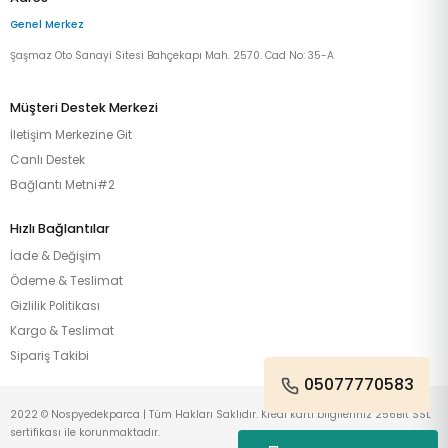
Genel Merkez
Şaşmaz Oto Sanayi Sitesi Bahçekapı Mah. 2570. Cad No: 35-A
Müşteri Destek Merkezi
İletişim Merkezine Git
Canlı Destek
Bağlantı Metni#2
Hızlı Bağlantılar
İade & Değişim
Ödeme & Teslimat
Gizlilik Politikası
Kargo & Teslimat
Sipariş Takibi
05077770583
2022 © Nospyedekparca | Tüm Hakları Saklıdır. Kredi kartı bilgileriniz 256Bit SSL
sertifikası ile korunmaktadır.