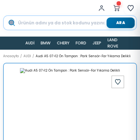
ARA
LAND
AUDİ
BMW
CHERY
FORD
JEEP
TESLA
ROVER
Anasayfa
AUDİ
Audi A5 07>12 Ön Tampon : Park Sensör-Far Yıkama Delikli