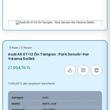
0 Puan / 0 Yorum
Audi A5 07>12 Ön Tampon : Park Sensör-Far
Yıkama Delikli
27.004,70 TL
*2.812,54 TL den başlayan taksitlerle!
Kategori
AUDİ
Marka
HMPX-ALM
Stok Kodu
GRD BP1011