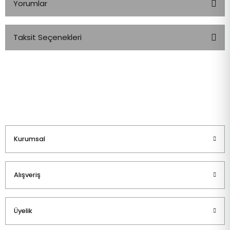
Yorumlar
Taksit Seçenekleri
Bu ürüne ilk yorumu siz yapın!
Yorum Yaz
Kurumsal
Alışveriş
Üyelik