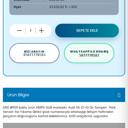
Fiyat
22.503,92 TL + KDV
SEPETE EKLE
BIZI ARAYIN
WHATSAPP ILE SIPARIŞ
05077770583
5077770583
Ürün Bilgisi
GRD BP1011 kodlu ürün HMPX-ALM markadır. Audi A5 07>12 Ön Tampon : Park
Sensör-Far Yıkama Delikli Şase numarasıyla whatsapp iletişim hattından
parçanın doğruluğunu kontrol edebilirsiniz. AUDİ araçlarına uygundur.