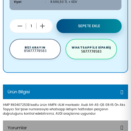
Fiyat
8.686,50 TL + KDV
SEPETE EKLE
BIZI ARAYIN
WHATSAPP ILE SIPARIŞ
05077770583
5077770583
Ürün Bilgisi
HMP 8K0407253B kodlu ürün HMPX-ALM markadır. Audi A4-A5-Q5 08>15 Ön Aks
Taşıyıcı Sol Şase numarasıyla whatsapp iletişim hattından parçanın
doğruluğunu kontrol edebilirsiniz. AUDİ araçlarına uygundur.
Yorumlar