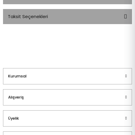
Taksit Seçenekleri
Bu ürüne ilk yorumu siz yapın!
Yorum Yaz
Kurumsal
Alışveriş
Üyelik