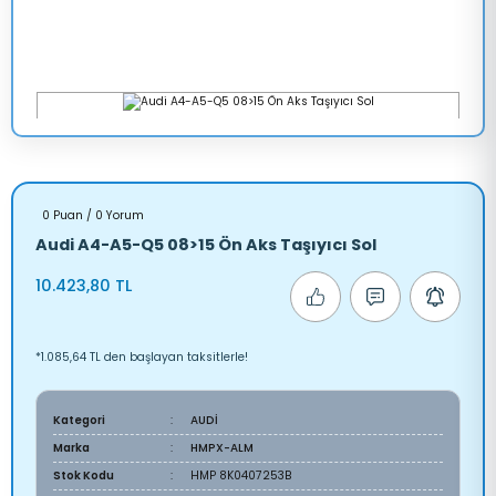
0 Puan / 0 Yorum
Audi A4-A5-Q5 08>15 Ön Aks Taşıyıcı Sol
10.423,80 TL
*1.085,64 TL den başlayan taksitlerle!
Kategori
AUDİ
Marka
HMPX-ALM
Stok Kodu
HMP 8K0407253B