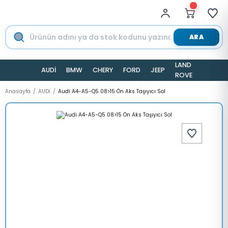
ARA
LAND
AUDİ
BMW
CHERY
FORD
JEEP
TESLA
ROVER
Anasayfa
AUDİ
Audi A4-A5-Q5 08>15 Ön Aks Taşıyıcı Sol