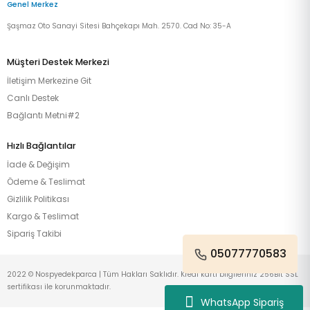
Genel Merkez
Şaşmaz Oto Sanayi Sitesi Bahçekapı Mah. 2570. Cad No: 35-A
Müşteri Destek Merkezi
İletişim Merkezine Git
Canlı Destek
Bağlantı Metni#2
Hızlı Bağlantılar
İade & Değişim
Ödeme & Teslimat
Gizlilik Politikası
Kargo & Teslimat
Sipariş Takibi
05077770583
2022 © Nospyedekparca | Tüm Hakları Saklıdır. Kredi kartı bilgileriniz 256Bit SSL
sertifikası ile korunmaktadır.
WhatsApp Sipariş