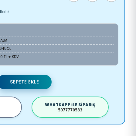
lerle!
-ALM
645QL
60 TL + KDV
SEPETE EKLE
WHATSAPP ILE SIPARIŞ
5077770583