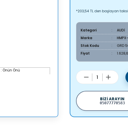
*203,54 TL den başlayan taksit
Kategori
AUDİ
Marka
HMPX
Stok Kodu
GRD 5
Fiyat
1.628,
BIZI ARAYIN
05077770583