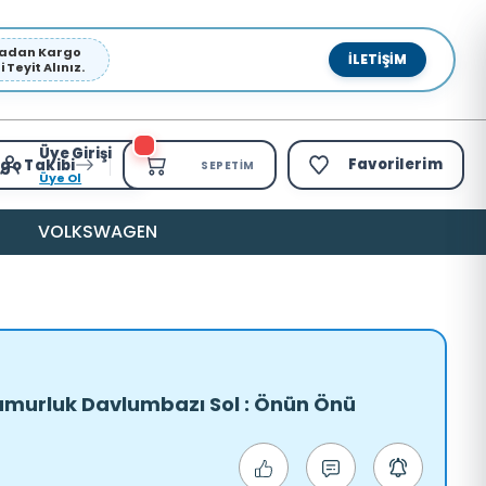
pmadan Kargo
İLETIŞIM
Teyit Alınız.
Üye Girişi
Favorilerim
go Takibi
SEPETIM
Üye Ol
VOLKSWAGEN
amurluk Davlumbazı Sol : Önün Önü