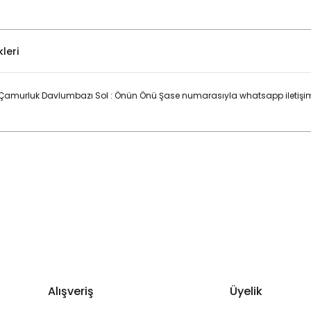
leri
amurluk Davlumbazı Sol : Önün Önü Şase numarasıyla whatsapp iletişim h
Bu ürüne ilk yorumu siz yapın!
Yorum Yaz
Alışveriş
Üyelik