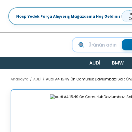
1
Nosp Yedek Parça Alışveriş Mağazasına Hoş Geldiniz!
Ç
AUDİ
BMW
Anasayfa
AUDİ
Audi A4 15>19 Ön Çamurluk Davlumbazı Sol : Ö