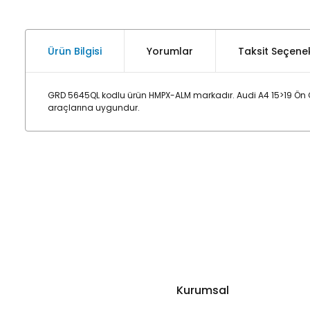
Ürün Bilgisi
Yorumlar
Taksit Seçenek
GRD 5645QL kodlu ürün HMPX-ALM markadır. Audi A4 15>19 Ön Ç
araçlarına uygundur.
Kurumsal