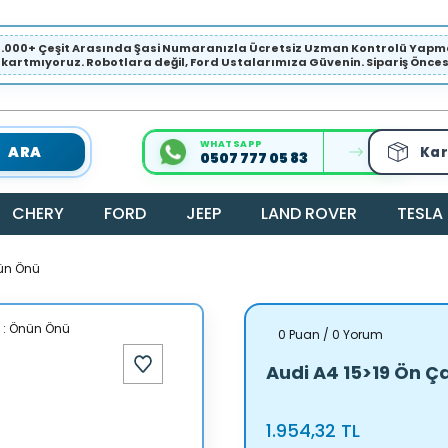
1.000+ Çeşit Arasında Şasi Numaranızla Ücretsiz Uzman Kontrolü Ya
ıkartmıyoruz. Robotlara değil, Ford Ustalarımıza Güvenin. Sipariş Öncesi 
WHATSAPP
ARA
Kar
0507 777 05 83
CHERY
FORD
JEEP
LAND ROVER
TESLA
nün Önü
0 Puan / 0 Yorum
Audi A4 15>19 Ön Ç
1.954,32 TL