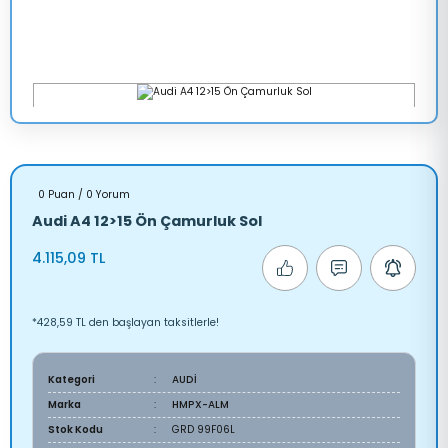
0 Puan / 0 Yorum
Audi A4 12>15 Ön Çamurluk Sol
4.115,09 TL
*428,59 TL den başlayan taksitlerle!
Kategori
AUDİ
Marka
HMPX-ALM
Stok Kodu
GRD 99F06L