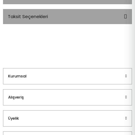
Taksit Seçenekleri
Bu ürüne ilk yorumu siz yapın!
Yorum Yaz
Kurumsal
Alışveriş
Üyelik