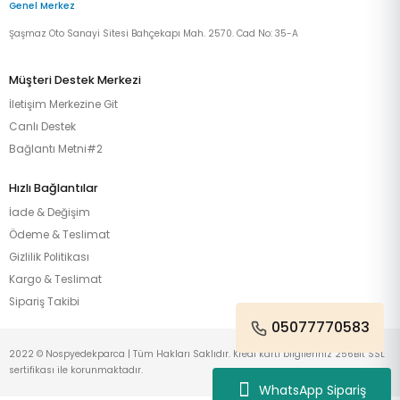
Genel Merkez
Şaşmaz Oto Sanayi Sitesi Bahçekapı Mah. 2570. Cad No: 35-A
Müşteri Destek Merkezi
İletişim Merkezine Git
Canlı Destek
Bağlantı Metni#2
Hızlı Bağlantılar
İade & Değişim
Ödeme & Teslimat
Gizlilik Politikası
Kargo & Teslimat
Sipariş Takibi
05077770583
2022 © Nospyedekparca | Tüm Hakları Saklıdır. Kredi kartı bilgileriniz 256Bit SSL
sertifikası ile korunmaktadır.
WhatsApp Sipariş