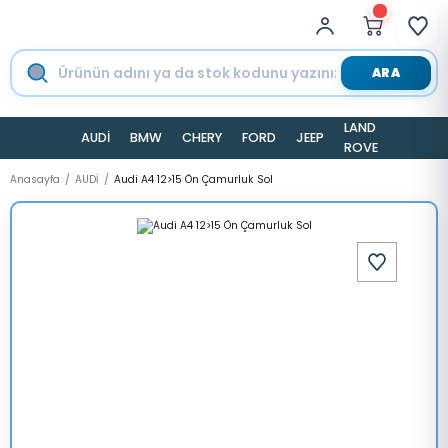
ARA
LAND
AUDİ
BMW
CHERY
FORD
JEEP
TESLA
ROVER
Anasayfa
AUDİ
Audi A4 12>15 Ön Çamurluk Sol