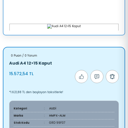
0 Puan / 0 Yorum
Audi A4 12>15 Kaput
15.572,54 TL
*1.621,88 TL den başlayan taksitlerle!
Kategori
AUDİ
Marka
HMPX-ALM
Stok Kodu
GRD 99F07