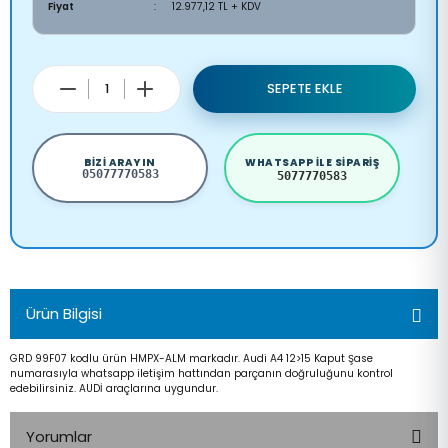
Fiyat
12.977,12 TL + KDV
SEPETE EKLE
BIZI ARAYIN
WHATSAPP ILE SIPARIŞ
05077770583
5077770583
Ürün Bilgisi
GRD 99F07 kodlu ürün HMPX-ALM markadır. Audi A4 12>15 Kaput Şase
numarasıyla whatsapp iletişim hattından parçanın doğruluğunu kontrol
edebilirsiniz. AUDİ araçlarına uygundur.
Yorumlar