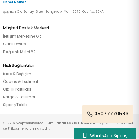
Genel Merkez
Şaşmaz Oto Sanayi Sitesi Bahçekapı Mah. 2570. Cad No: 35-A
Müşteri Destek Merkezi
İletişim Merkezine Git
Canlı Destek
Bağlantı Metni#2
Hızlı Bağlantılar
İade & Değişim
Ödeme & Teslimat
Gizlilik Politikası
Kargo & Teslimat
Sipariş Takibi
05077770583
2022 © Nospyedekparca | Tüm Hakları Saklıdır. Kredi kartı bilgileriniz 256Bit SSL
sertifikası ile korunmaktadır.
WhatsApp Sipariş