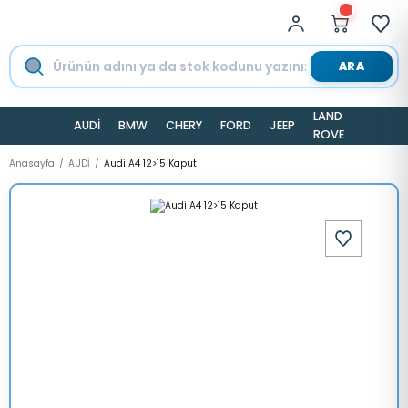
ARA
LAND
AUDİ
BMW
CHERY
FORD
JEEP
TESLA
ROVER
Anasayfa
AUDİ
Audi A4 12>15 Kaput