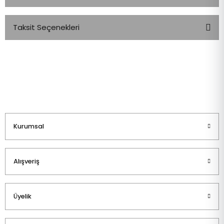
Taksit Seçenekleri
Bu ürüne ilk yorumu siz yapın!
Yorum Yaz
Kurumsal
Alışveriş
Üyelik