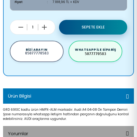
Fiyat
7.188,96 TL + KDV
SEPETE EKLE
BIZI ARAYIN
WHATSAPP ILE SIPARIŞ
05077770583
5077770583
Ürün Bilgisi
GRD 6910C kodlu ürün HMPX-ALM markadır. Audi A4 04>08 Ön Tampon Demiri
Şase numarasıyla whatsapp iletişim hattından parçanın doğruluğunu kontrol
edebilirsiniz. AUDİ araçlarına uygundur.
Yorumlar