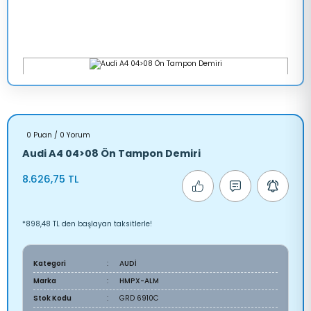
0 Puan / 0 Yorum
Audi A4 04>08 Ön Tampon Demiri
8.626,75 TL
*898,48 TL den başlayan taksitlerle!
Kategori
AUDİ
Marka
HMPX-ALM
Stok Kodu
GRD 6910C