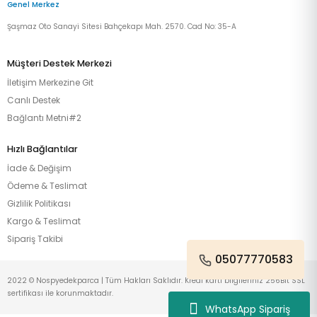
Genel Merkez
Şaşmaz Oto Sanayi Sitesi Bahçekapı Mah. 2570. Cad No: 35-A
Müşteri Destek Merkezi
İletişim Merkezine Git
Canlı Destek
Bağlantı Metni#2
Hızlı Bağlantılar
İade & Değişim
Ödeme & Teslimat
Gizlilik Politikası
Kargo & Teslimat
Sipariş Takibi
05077770583
2022 © Nospyedekparca | Tüm Hakları Saklıdır. Kredi kartı bilgileriniz 256Bit SSL
sertifikası ile korunmaktadır.
WhatsApp Sipariş