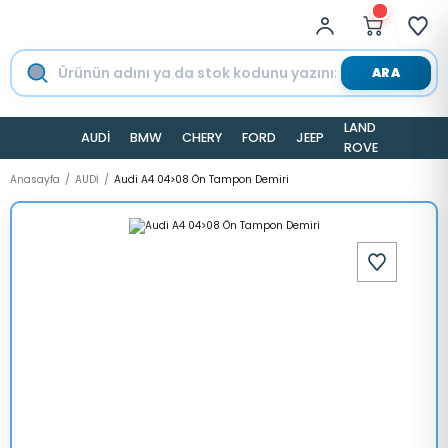
ARA
LAND
AUDİ
BMW
CHERY
FORD
JEEP
TESLA
ROVER
Anasayfa
AUDİ
Audi A4 04>08 Ön Tampon Demiri