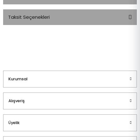
Taksit Seçenekleri
Bu ürüne ilk yorumu siz yapın!
Yorum Yaz
Kurumsal
Alışveriş
Üyelik