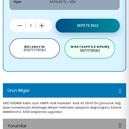
Fiyat
4.500,00 TL + KDV
SEPETE EKLE
BIZI ARAYIN
WHATSAPP ILE SIPARIŞ
05077770583
5077770583
Ürün Bilgisi
GRD 99D46R kodlu ürün HMPX-ALM markadır. Audi A3 08>13 Ön Çamurluk Sağ
Şase numarasıyla whatsapp iletişim hattından parçanın doğruluğunu kontrol
edebilirsiniz. AUDİ araçlarına uygundur.
Yorumlar