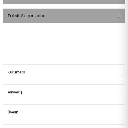
Taksit Seçenekleri
Bu ürüne ilk yorumu siz yapın!
Yorum Yaz
Kurumsal
Alışveriş
Üyelik