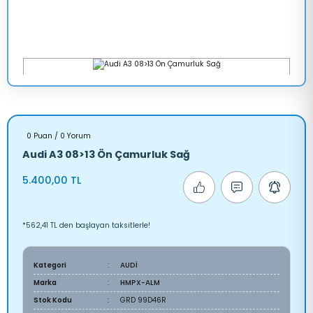
0 Puan / 0 Yorum
Audi A3 08>13 Ön Çamurluk Sağ
5.400,00 TL
*562,41 TL den başlayan taksitlerle!
Kategori
AUDİ
Marka
HMPX-ALM
Stok Kodu
GRD 99D46R