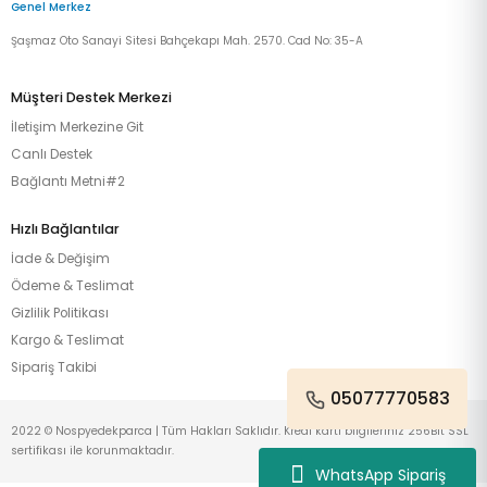
Genel Merkez
Şaşmaz Oto Sanayi Sitesi Bahçekapı Mah. 2570. Cad No: 35-A
Müşteri Destek Merkezi
İletişim Merkezine Git
Canlı Destek
Bağlantı Metni#2
Hızlı Bağlantılar
İade & Değişim
Ödeme & Teslimat
Gizlilik Politikası
Kargo & Teslimat
Sipariş Takibi
05077770583
2022 © Nospyedekparca | Tüm Hakları Saklıdır. Kredi kartı bilgileriniz 256Bit SSL
sertifikası ile korunmaktadır.
WhatsApp Sipariş