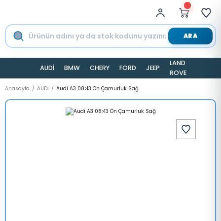
ARA
LAND
AUDİ
BMW
CHERY
FORD
JEEP
TESLA
ROVER
Anasayfa
AUDİ
Audi A3 08>13 Ön Çamurluk Sağ