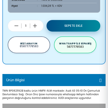
Fiyat
1.034,28 TL + KDV
SEPETE EKLE
BIZI ARAYIN
WHATSAPP ILE SIPARIŞ
05077770583
5077770583
Ürün Bilgisi
TWN 8P0821192B kodlu ürün HMPX-ALM markadır. Audi A3 05>13 Ön Çamurluk
Davlumbazı Sağ : Önün Önü Şase numarasıyla whatsapp iletişim hattından
parçanın doğruluğunu kontrol edebilirsiniz. AUDİ araçlarına uygundur.