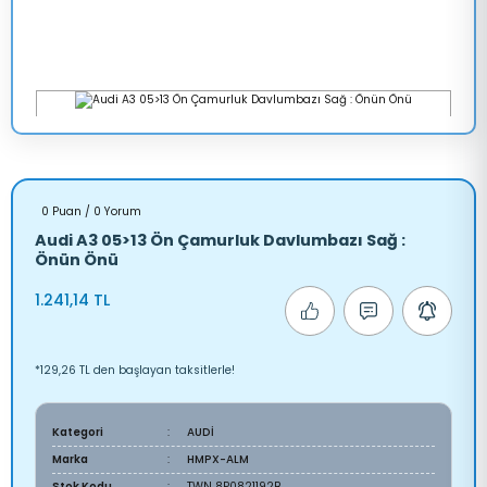
0 Puan / 0 Yorum
Audi A3 05>13 Ön Çamurluk Davlumbazı Sağ :
Önün Önü
1.241,14 TL
*129,26 TL den başlayan taksitlerle!
Kategori
AUDİ
Marka
HMPX-ALM
Stok Kodu
TWN 8P0821192B