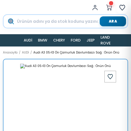
ARA
LAND
AUDİ
BMW
CHERY
FORD
JEEP
TESLA
ROVER
Anasayfa
AUDİ
Audi A3 05>13 Ön Çamurluk Davlumbazı Sağ : Önün Önü