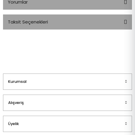
Yorumlar
Taksit Seçenekleri
Bu ürüne ilk yorumu siz yapın!
Yorum Yaz
Kurumsal
Alışveriş
Üyelik