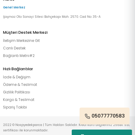
Genel Merkez
Şaşmaz Oto Sanayi Sitesi Bahçekapı Mah. 2570. Cad No: 35-A
Müşteri Destek Merkezi
İletişim Merkezine Git
Canlı Destek
Bağlantı Metni#2
Hızlı Bağlantılar
İade & Değişim
Ödeme & Teslimat
Gizlilik Politikası
Kargo & Teslimat
Sipariş Takibi
05077770583
2022 © Nospyedekparca | Tüm Hakları Saklıdır. Kredi kartı bilgileriniz 256Bit SSL
sertifikası ile korunmaktadır.