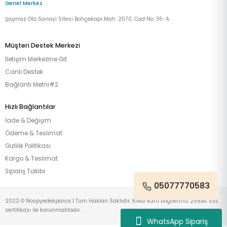
Genel Merkez
Şaşmaz Oto Sanayi Sitesi Bahçekapı Mah. 2570. Cad No: 35-A
Müşteri Destek Merkezi
İletişim Merkezine Git
Canlı Destek
Bağlantı Metni#2
Hızlı Bağlantılar
İade & Değişim
Ödeme & Teslimat
Gizlilik Politikası
Kargo & Teslimat
Sipariş Takibi
05077770583
2022 © Nospyedekparca | Tüm Hakları Saklıdır. Kredi kartı bilgileriniz 256Bit SSL
sertifikası ile korunmaktadır.
WhatsApp Sipariş