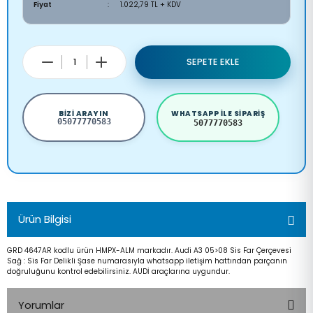
Fiyat
1.022,79 TL + KDV
SEPETE EKLE
BIZI ARAYIN
WHATSAPP ILE SIPARIŞ
05077770583
5077770583
Ürün Bilgisi
GRD 4647AR kodlu ürün HMPX-ALM markadır. Audi A3 05>08 Sis Far Çerçevesi
Sağ : Sis Far Delikli Şase numarasıyla whatsapp iletişim hattından parçanın
doğruluğunu kontrol edebilirsiniz. AUDİ araçlarına uygundur.
Yorumlar