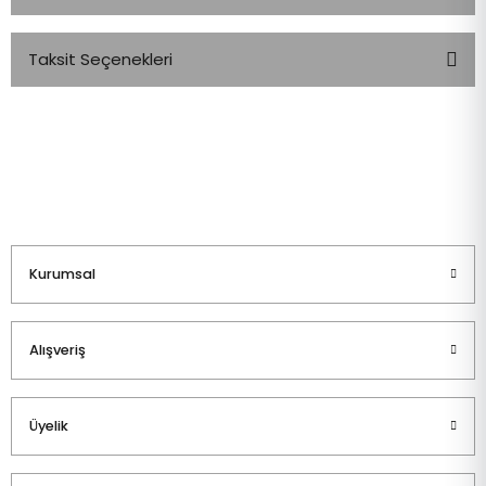
Taksit Seçenekleri
Bu ürüne ilk yorumu siz yapın!
Yorum Yaz
Kurumsal
Alışveriş
Üyelik