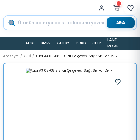
ARA
LAND
AUDİ
BMW
CHERY
FORD
JEEP
TESLA
ROVER
Anasayfa
AUDİ
Audi A3 05>08 Sis Far Çerçevesi Sağ : Sis Far Delikli