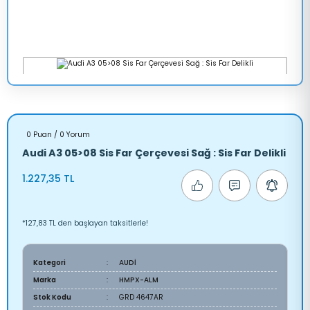
0 Puan / 0 Yorum
Audi A3 05>08 Sis Far Çerçevesi Sağ : Sis Far Delikli
1.227,35 TL
*127,83 TL den başlayan taksitlerle!
Kategori
AUDİ
Marka
HMPX-ALM
Stok Kodu
GRD 4647AR