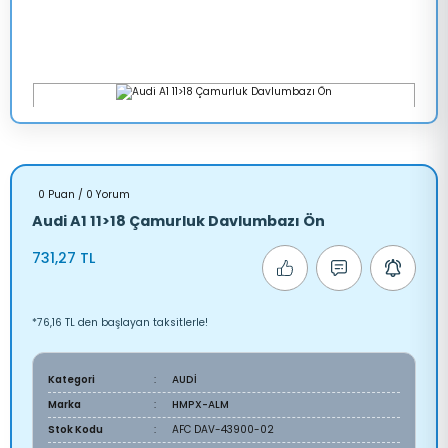
0 Puan / 0 Yorum
Audi A1 11>18 Çamurluk Davlumbazı Ön
731,27 TL
*76,16 TL den başlayan taksitlerle!
Kategori
AUDİ
Marka
HMPX-ALM
Stok Kodu
AFC DAV-43900-02