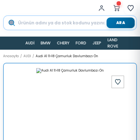
ARA
LAND
AUDİ
BMW
CHERY
FORD
JEEP
TESLA
ROVER
Anasayfa
AUDİ
Audi A1 11>18 Çamurluk Davlumbazı Ön