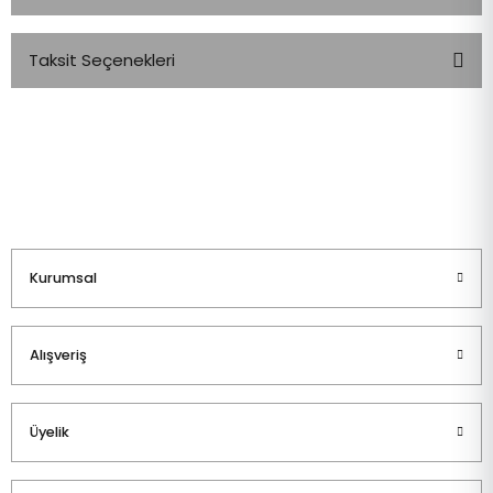
Taksit Seçenekleri
Bu ürüne ilk yorumu siz yapın!
Yorum Yaz
Kurumsal
Alışveriş
Üyelik