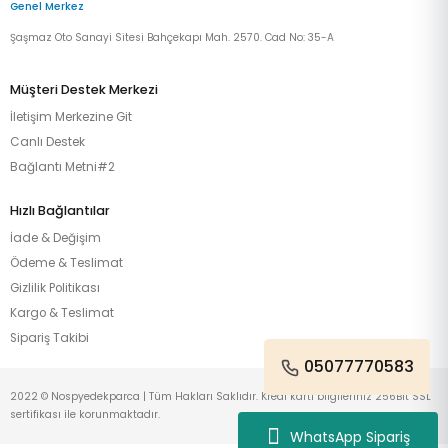
Genel Merkez
Şaşmaz Oto Sanayi Sitesi Bahçekapı Mah. 2570. Cad No: 35-A
Müşteri Destek Merkezi
İletişim Merkezine Git
Canlı Destek
Bağlantı Metni#2
Hızlı Bağlantılar
İade & Değişim
Ödeme & Teslimat
Gizlilik Politikası
Kargo & Teslimat
Sipariş Takibi
05077770583
2022 © Nospyedekparca | Tüm Hakları Saklıdır. Kredi kartı bilgileriniz 256Bit SSL
sertifikası ile korunmaktadır.
WhatsApp Sipariş