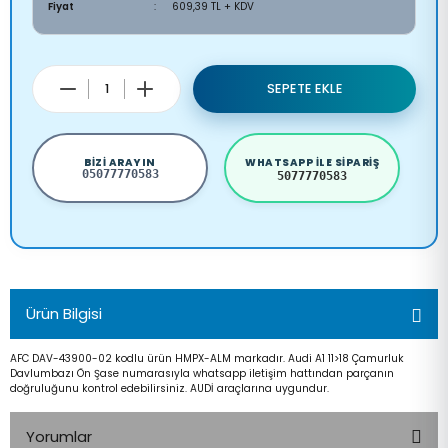
Fiyat
609,39 TL + KDV
SEPETE EKLE
BIZI ARAYIN
WHATSAPP ILE SIPARIŞ
05077770583
5077770583
Ürün Bilgisi
AFC DAV-43900-02 kodlu ürün HMPX-ALM markadır. Audi A1 11>18 Çamurluk
Davlumbazı Ön Şase numarasıyla whatsapp iletişim hattından parçanın
doğruluğunu kontrol edebilirsiniz. AUDİ araçlarına uygundur.
Yorumlar