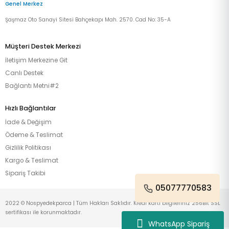
Genel Merkez
Şaşmaz Oto Sanayi Sitesi Bahçekapı Mah. 2570. Cad No: 35-A
Müşteri Destek Merkezi
İletişim Merkezine Git
Canlı Destek
Bağlantı Metni#2
Hızlı Bağlantılar
İade & Değişim
Ödeme & Teslimat
Gizlilik Politikası
Kargo & Teslimat
Sipariş Takibi
05077770583
2022 © Nospyedekparca | Tüm Hakları Saklıdır. Kredi kartı bilgileriniz 256Bit SSL
sertifikası ile korunmaktadır.
WhatsApp Sipariş