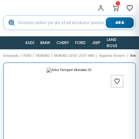
ARA
LAND
AUDİ
BMW
CHERY
FORD
JEEP
TESLA
ROVER
Anasayfa
FORD
MONDEO
MONDEO 2000-2007 MK3
Kaporta Aksamı
Arka