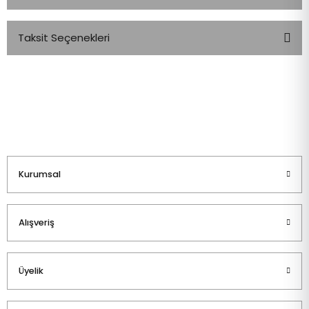
Taksit Seçenekleri
Bu ürüne ilk yorumu siz yapın!
Yorum Yaz
Kurumsal
Alışveriş
Üyelik