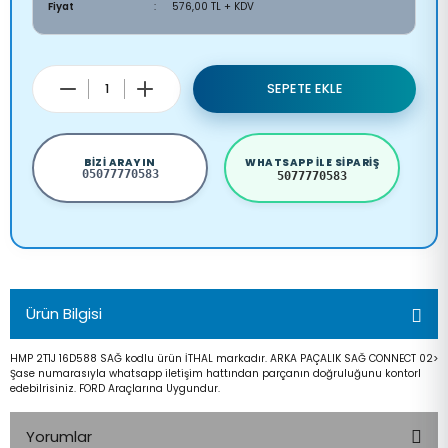
Fiyat
576,00 TL + KDV
SEPETE EKLE
BIZI ARAYIN
WHATSAPP ILE SIPARIŞ
05077770583
5077770583
Ürün Bilgisi
HMP 2T1J 16D588 SAĞ kodlu ürün İTHAL markadır. ARKA PAÇALIK SAĞ CONNECT 02>
Şase numarasıyla whatsapp iletişim hattından parçanın doğruluğunu kontorl
edebilrisiniz. FORD Araçlarına Uygundur.
Yorumlar