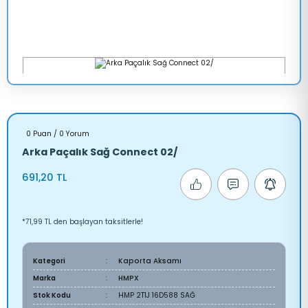
0 Puan / 0 Yorum
Arka Paçalık Sağ Connect 02/
691,20 TL
*71,99 TL den başlayan taksitlerle!
Kategori
Kaporta Aksamı
Marka
HMPX
Stok Kodu
HMP 2T1J 16D588 SAĞ