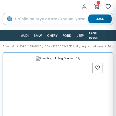
ARA
LAND
AUDİ
BMW
CHERY
FORD
JEEP
TESLA
ROVER
Anasayfa
FORD
TRANSİT
CONNECT 2002-2013 MK1
Kaporta Aksamı
Arka 