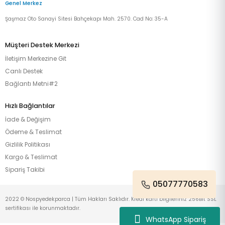
Genel Merkez
Şaşmaz Oto Sanayi Sitesi Bahçekapı Mah. 2570. Cad No: 35-A
Müşteri Destek Merkezi
İletişim Merkezine Git
Canlı Destek
Bağlantı Metni#2
Hızlı Bağlantılar
İade & Değişim
Ödeme & Teslimat
Gizlilik Politikası
Kargo & Teslimat
Sipariş Takibi
05077770583
2022 © Nospyedekparca | Tüm Hakları Saklıdır. Kredi kartı bilgileriniz 256Bit SSL
sertifikası ile korunmaktadır.
WhatsApp Sipariş