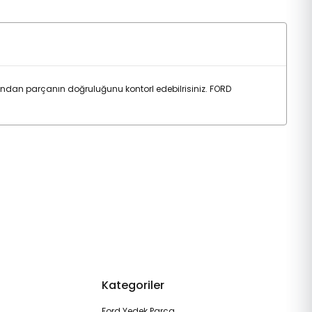
dan parçanın doğruluğunu kontorl edebilrisiniz. FORD
Kategoriler
Ford Yedek Parça