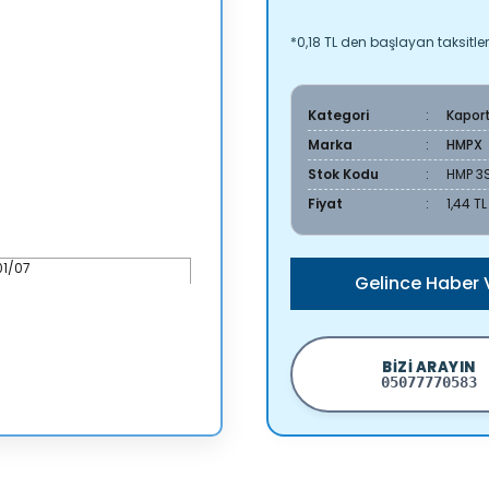
*0,18 TL den başlayan taksitler
Kategori
Kapor
Marka
HMPX
Stok Kodu
HMP 3
Fiyat
1,44 T
Gelince Haber 
BIZI ARAYIN
05077770583