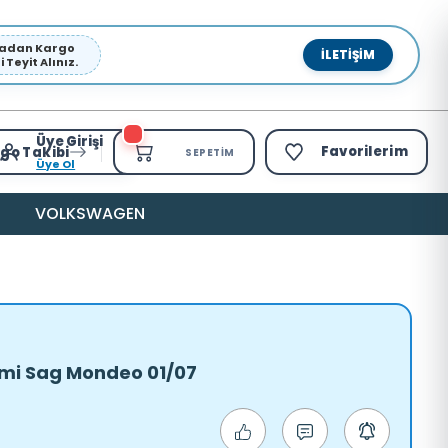
pmadan Kargo
İLETIŞIM
Teyit Alınız.
Üye Girişi
Favorilerim
go Takibi
SEPETIM
Üye Ol
VOLKSWAGEN
emi Sag Mondeo 01/07