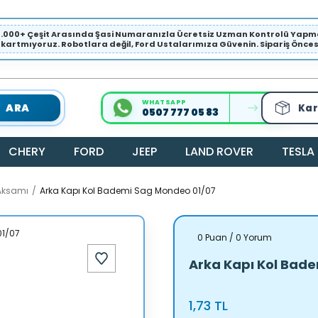
1.000+ Çeşit Arasında Şasi Numaranızla Ücretsiz Uzman Kontrolü Ya
ıkartmıyoruz. Robotlara değil, Ford Ustalarımıza Güvenin. Sipariş Öncesi 
WHATSAPP
ARA
Kar
0507 777 05 83
CHERY
FORD
JEEP
LAND ROVER
TESLA
Aksamı
Arka Kapı Kol Bademi Sag Mondeo 01/07
0 Puan / 0 Yorum
Arka Kapı Kol Bad
1,73 TL