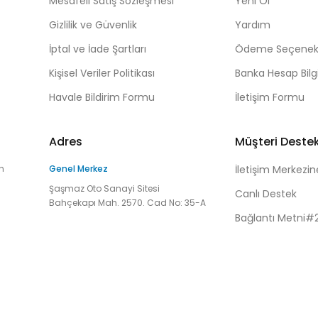
Mesafeli Satış Sözleşmesi
Yeni Ol
Gizlilik ve Güvenlik
Yardım
İptal ve İade Şartları
Ödeme Seçenekl
Kişisel Veriler Politikası
Banka Hesap Bilgi
Havale Bildirim Formu
İletişim Formu
Adres
Müşteri Deste
n
Genel Merkez
İletişim Merkezin
Şaşmaz Oto Sanayi Sitesi
Canlı Destek
Bahçekapı Mah. 2570. Cad No: 35-A
Bağlantı Metni#