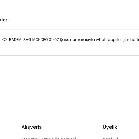
leri
 KOL BADEMİ SAG MONDEO 01>07 Şase numarasıyla whatsapp iletişim hattın
Bu ürüne ilk yorumu siz yapın!
Yorum Yaz
Alışveriş
Üyelik