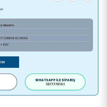
le!
ta Aksamı
S71 218B08 ACXWAA
L + KDV
Ver
WHATSAPP ILE SIPARIŞ
5077770583