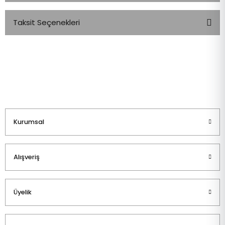
Taksit Seçenekleri
Bu ürüne ilk yorumu siz yapın!
Yorum Yaz
Kurumsal
Alışveriş
Üyelik