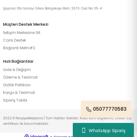
Şaşmaz Oto Sanayi Sitesi Bahçekapı Mah. 2570. Cad No: 35-A
Müşteri Destek Merkezi
İletişim Merkezine Git
Canlı Destek
Bağlantı Metni#2
Hızlı Bağlantılar
İade & Değişim
Ödeme & Teslimat
Gizlilik Politikası
Kargo & Teslimat
Sipariş Takibi
05077770583
2022 © Nospyedekparca | Tüm Hakları Saklıdır. Kredi kartı bilgileriniz 256Bit SSL
sertifikası ile korunmaktadır.
WhatsApp Sipariş
ideasoft
ile