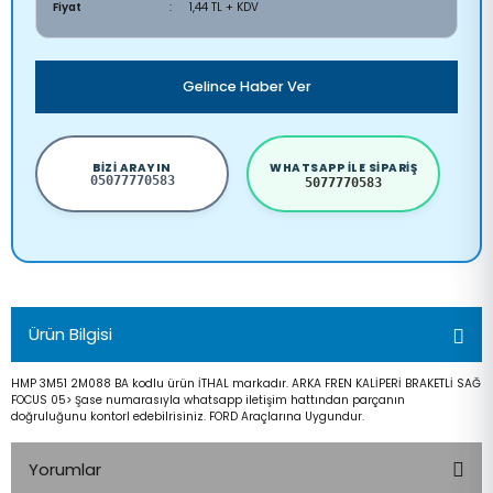
Fiyat
1,44 TL + KDV
Gelince Haber Ver
BIZI ARAYIN
WHATSAPP ILE SIPARIŞ
05077770583
5077770583
Ürün Bilgisi
HMP 3M51 2M088 BA kodlu ürün İTHAL markadır. ARKA FREN KALİPERİ BRAKETLİ SAĞ
FOCUS 05> Şase numarasıyla whatsapp iletişim hattından parçanın
doğruluğunu kontorl edebilrisiniz. FORD Araçlarına Uygundur.
Yorumlar