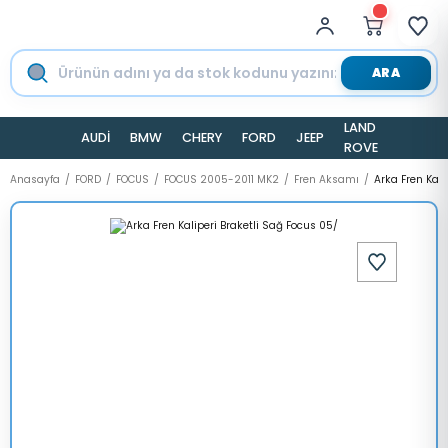
ARA
LAND
AUDİ
BMW
CHERY
FORD
JEEP
TESLA
ROVER
Anasayfa
FORD
FOCUS
FOCUS 2005-2011 MK2
Fren Aksamı
Arka Fren Kali