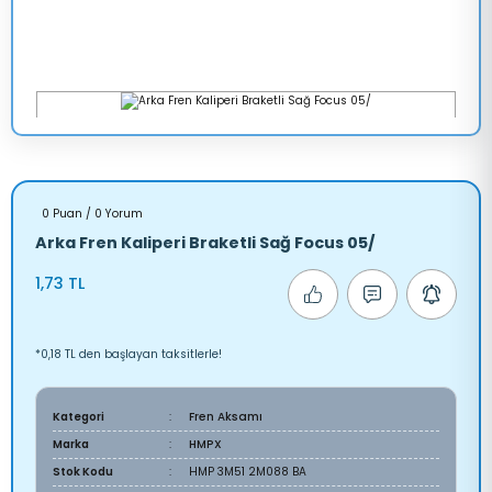
0 Puan / 0 Yorum
Arka Fren Kaliperi Braketli Sağ Focus 05/
1,73 TL
*0,18 TL den başlayan taksitlerle!
Kategori
Fren Aksamı
Marka
HMPX
Stok Kodu
HMP 3M51 2M088 BA