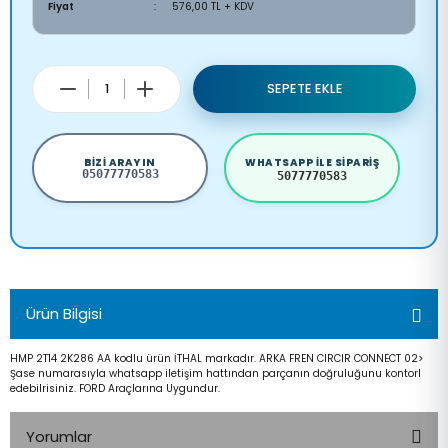
Fiyat
576,00 TL + KDV
SEPETE EKLE
BIZI ARAYIN
WHATSAPP ILE SIPARIŞ
05077770583
5077770583
Ürün Bilgisi
HMP 2T14 2K286 AA kodlu ürün İTHAL markadır. ARKA FREN CIRCIR CONNECT 02>
Şase numarasıyla whatsapp iletişim hattından parçanın doğruluğunu kontorl
edebilrisiniz. FORD Araçlarına Uygundur.
Yorumlar