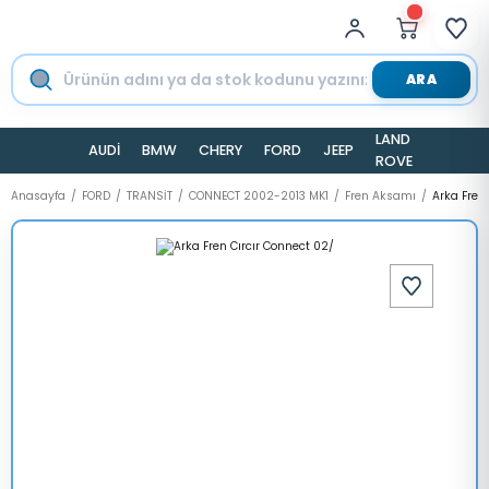
ARA
LAND
AUDİ
BMW
CHERY
FORD
JEEP
TESLA
ROVER
Anasayfa
FORD
TRANSİT
CONNECT 2002-2013 MK1
Fren Aksamı
Arka Fren