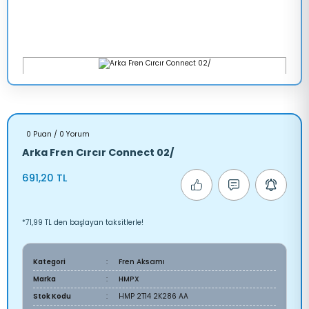
0 Puan / 0 Yorum
Arka Fren Cırcır Connect 02/
691,20 TL
*71,99 TL den başlayan taksitlerle!
Kategori
Fren Aksamı
Marka
HMPX
Stok Kodu
HMP 2T14 2K286 AA