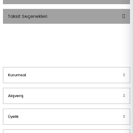
Taksit Seçenekleri
Bu ürüne ilk yorumu siz yapın!
Yorum Yaz
Kurumsal
Alışveriş
Üyelik