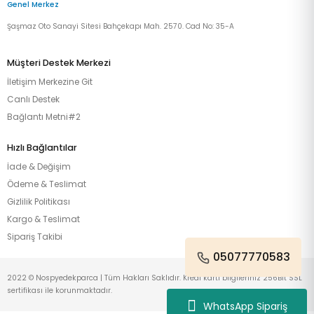
Genel Merkez
Şaşmaz Oto Sanayi Sitesi Bahçekapı Mah. 2570. Cad No: 35-A
Müşteri Destek Merkezi
İletişim Merkezine Git
Canlı Destek
Bağlantı Metni#2
Hızlı Bağlantılar
İade & Değişim
Ödeme & Teslimat
Gizlilik Politikası
Kargo & Teslimat
Sipariş Takibi
05077770583
2022 © Nospyedekparca | Tüm Hakları Saklıdır. Kredi kartı bilgileriniz 256Bit SSL
sertifikası ile korunmaktadır.
WhatsApp Sipariş