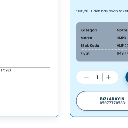
*106,20 TL den başlayan taksitl
Kategori
Motor
Marka
HMPX
Stok Kodu
HMP 2
Fiyat
849,77
BIZI ARAYIN
05077770583