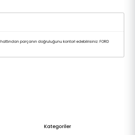
attından parçanın doğruluğunu kontorl edebilrisiniz. FORD
Kategoriler