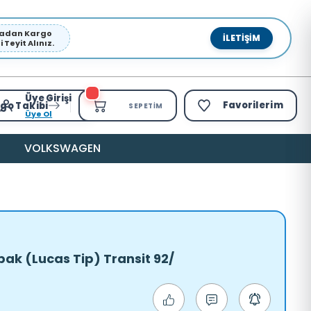
pmadan Kargo
İLETIŞIM
Teyit Alınız.
Üye Girişi
Favorilerim
go Takibi
SEPETIM
Üye Ol
VOLKSWAGEN
pak (Lucas Tip) Transit 92/