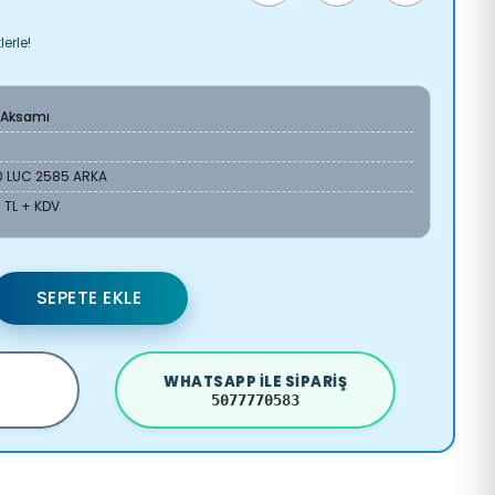
erle!
 Aksamı
0 LUC 2585 ARKA
 TL + KDV
SEPETE EKLE
WHATSAPP ILE SIPARIŞ
5077770583