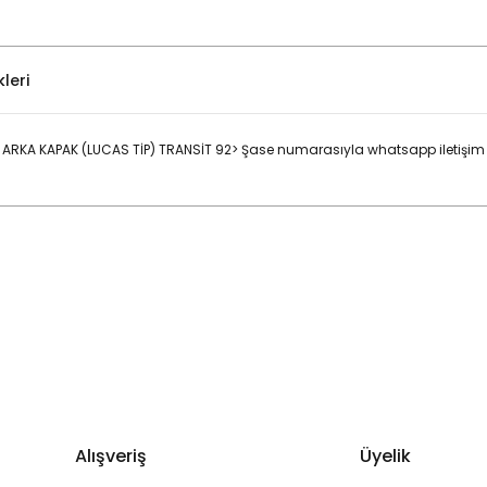
leri
ARKA KAPAK (LUCAS TİP) TRANSİT 92> Şase numarasıyla whatsapp iletişim h
Bu ürüne ilk yorumu siz yapın!
Yorum Yaz
Alışveriş
Üyelik