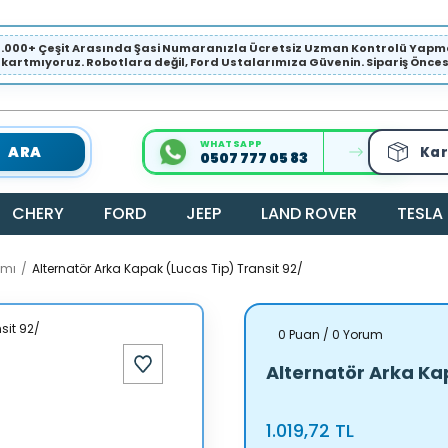
1.000+ Çeşit Arasında Şasi Numaranızla Ücretsiz Uzman Kontrolü Ya
ıkartmıyoruz. Robotlara değil, Ford Ustalarımıza Güvenin. Sipariş Öncesi 
WHATSAPP
ARA
Kar
0507 777 05 83
CHERY
FORD
JEEP
LAND ROVER
TESLA
amı
Alternatör Arka Kapak (Lucas Tip) Transit 92/
0 Puan / 0 Yorum
Alternatör Arka Ka
1.019,72 TL