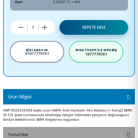
Fiyat
2.293,37 TL + KDV
SEPETE EKLE
BIZI ARAYIN
WHATSAPP ILE SIPARIŞ
05077770583
5077770583
Ürün Bilgisi
HMP 61129225099 kodlu ürün HMPX-ALM markadır. Akü Kablosu (+ Kutup) BMW
X3 F25 Şase numarasıyla whatsapp iletişim hattından parçanın doğruluğunu
kontorl edebilrisiniz. BMW Araçlarına Uygundur.
Yorumlar