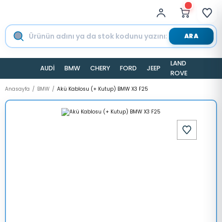
ARA
LAND
AUDİ
BMW
CHERY
FORD
JEEP
TESLA
ROVER
Anasayfa
BMW
Akü Kablosu (+ Kutup) BMW X3 F25