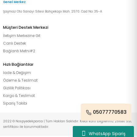
Genel Merkez
Şaşmaz Oto Sanayi Sitesi Bahçekapı Mah. 2570. Cad No: 35-A
Müşteri Destek Merkezi
İletişim Merkezine Git
Canlı Destek
Bağlantı Metni#2
Hızlı Bağlantılar
İade & Değişim
Ödeme & Teslimat
Gizlilik Politikası
Kargo & Teslimat
Sipariş Takibi
05077770583
2022 © Nospyedekparca | Tüm Hakları Saklıdır. Kredi kartı bilgileriniz 256Bit SSL
sertifikası ile korunmaktadır.
WhatsApp Sipariş