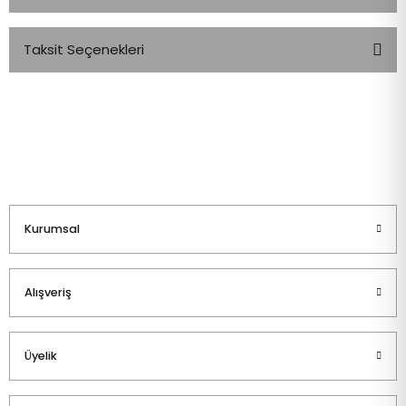
Taksit Seçenekleri
Bu ürüne ilk yorumu siz yapın!
Yorum Yaz
Kurumsal
Alışveriş
Üyelik