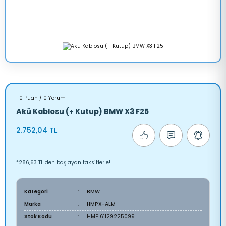
0 Puan / 0 Yorum
Akü Kablosu (+ Kutup) BMW X3 F25
2.752,04 TL
*286,63 TL den başlayan taksitlerle!
Kategori
BMW
Marka
HMPX-ALM
Stok Kodu
HMP 61129225099