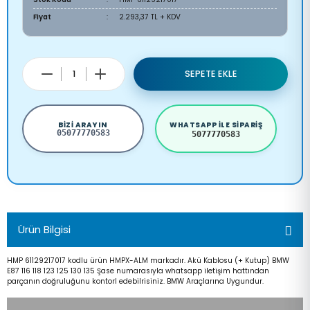
Fiyat
2.293,37 TL + KDV
SEPETE EKLE
BIZI ARAYIN
WHATSAPP ILE SIPARIŞ
05077770583
5077770583
Ürün Bilgisi
HMP 61129217017 kodlu ürün HMPX-ALM markadır. Akü Kablosu (+ Kutup) BMW
E87 116 118 123 125 130 135 Şase numarasıyla whatsapp iletişim hattından
parçanın doğruluğunu kontorl edebilrisiniz. BMW Araçlarına Uygundur.