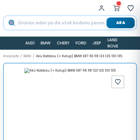
ARA
LAND
AUDİ
BMW
CHERY
FORD
JEEP
TESLA
ROVER
Anasayfa
BMW
Akü Kablosu (+ Kutup) BMW E87 116 118 123 125 130 135