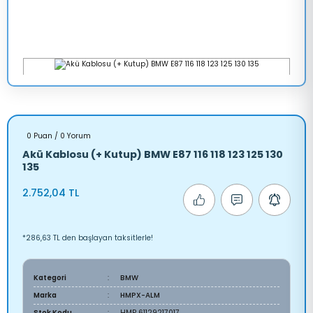
0 Puan / 0 Yorum
Akü Kablosu (+ Kutup) BMW E87 116 118 123 125 130
135
2.752,04 TL
*286,63 TL den başlayan taksitlerle!
Kategori
BMW
Marka
HMPX-ALM
Stok Kodu
HMP 61129217017