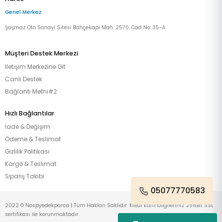
Genel Merkez
Şaşmaz Oto Sanayi Sitesi Bahçekapı Mah. 2570. Cad No: 35-A
Müşteri Destek Merkezi
İletişim Merkezine Git
Canlı Destek
Bağlantı Metni#2
Hızlı Bağlantılar
İade & Değişim
Ödeme & Teslimat
Gizlilik Politikası
Kargo & Teslimat
Sipariş Takibi
05077770583
2022 © Nospyedekparca | Tüm Hakları Saklıdır. Kredi kartı bilgileriniz 256Bit SSL
sertifikası ile korunmaktadır.