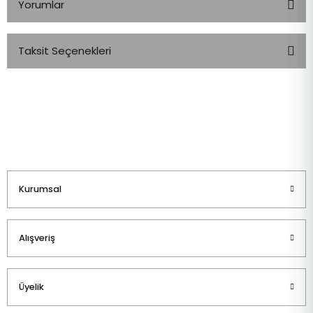
Yorumlar
Taksit Seçenekleri
Bu ürüne ilk yorumu siz yapın!
Yorum Yaz
Kurumsal
Alışveriş
Üyelik