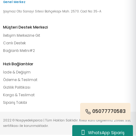
Genel Merkez
Şaşmaz Oto Sanayi Sitesi Bahçekapı Mah. 2570. Cad No: 35-A
Müşteri Destek Merkezi
İletişim Merkezine Git
Canlı Destek
Bağlantı Metni#2
Hızlı Bağlantılar
İade & Değişim
Ödeme & Teslimat
Gizlilik Politikası
Kargo & Teslimat
Sipariş Takibi
05077770583
2022 © Nospyedekparca | Tüm Hakları Saklıdır. Kredi kartı bilgileriniz 256Bit SSL
sertifikası ile korunmaktadır.
WhatsApp Sipariş