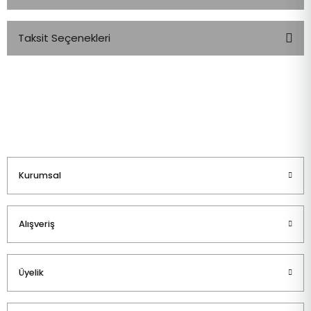
Taksit Seçenekleri
Bu ürüne ilk yorumu siz yapın!
Yorum Yaz
Kurumsal
Alışveriş
Üyelik