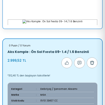
0 Puan / 0 Yorum
Aks Komple : Ön Sol Fıesta 09- 1.4 / 1.6 Benzinli
2.999,52 TL
*312,40 TL den başlayan taksitlerle!
Kategori
Debriyaj / Şanzıman Aksamı
Marka
MGA
Stok Kodu
8V51 3B437 CC