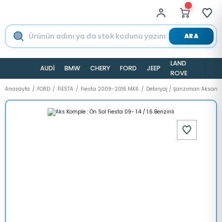
ARA
LAND
AUDİ
BMW
CHERY
FORD
JEEP
TESLA
ROVER
Anasayfa
FORD
FİESTA
Fiesta 2009-2016 MK6
Debriyaj / Şanzıman Aksamı