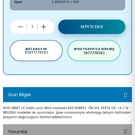
Fiyat
2.499,60 TL + KDV
SEPETE EKLE
BIZI ARAYIN
WHATSAPP ILE SIPARIŞ
05077770583
5077770583
Ürün Bilgisi
8V51 3B437 CC kodlu ürün MGA markadır.AKS KOMPLE : ÖN SOL FIESTA 09- 1.4 / 1.6
BENZİNLİ modeller ile uyumludur. Şase numarasıyla whatsapp iletişim hattından
parçanın doğruluğunu kontrol edebilirisiniz.
Yorumlar