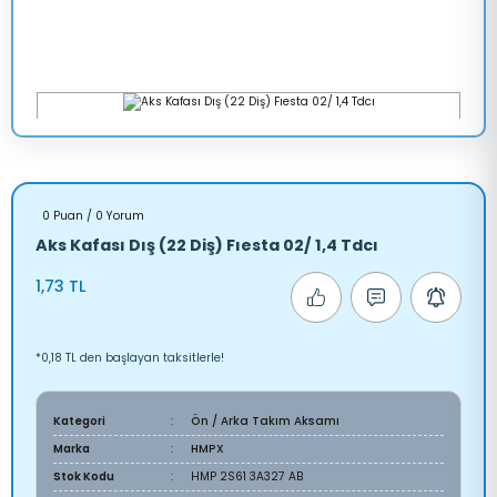
0 Puan / 0 Yorum
Aks Kafası Dış (22 Diş) Fıesta 02/ 1,4 Tdcı
1,73 TL
*0,18 TL den başlayan taksitlerle!
Kategori
Ön / Arka Takım Aksamı
Marka
HMPX
Stok Kodu
HMP 2S61 3A327 AB