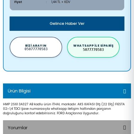
Fiyat
1,44 TL + KDV
Gelince Haber Ver
BIZI ARAYIN
WHATSAPP ILE SIPARIŞ
05077770583
5077770583
Ürün Bilgisi
HMP 2S61 3A327 AB kodlu ürün İTHAL markadır. AKS KAFASI DIŞ (22 DİŞ) FIESTA
02> 1,4 TDCI Şase numarasıyla whatsapp iletişim hattından parçanın
doğruluğunu kontorl edebilrisiniz. FORD Araçlarına Uygundur.
Yorumlar