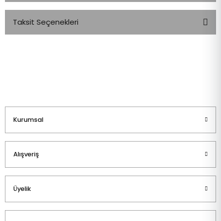
Taksit Seçenekleri
Bu ürüne ilk yorumu siz yapın!
Yorum Yaz
Kurumsal
Alışveriş
Üyelik