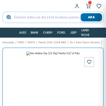
ARA
LAND
AUDİ
BMW
CHERY
FORD
JEEP
TESLA
ROVER
Anasayfa
FORD
FİESTA
Fiesta 2001-2008 MK5
Ön / Arka Takım Aksamı
Ak