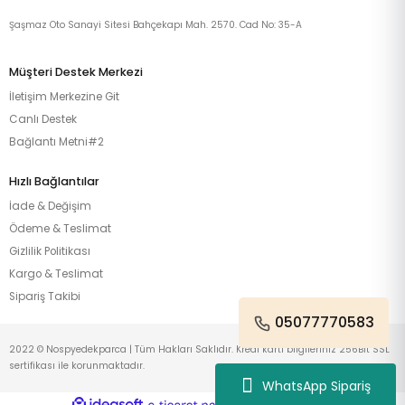
Şaşmaz Oto Sanayi Sitesi Bahçekapı Mah. 2570. Cad No: 35-A
Müşteri Destek Merkezi
İletişim Merkezine Git
Canlı Destek
Bağlantı Metni#2
Hızlı Bağlantılar
İade & Değişim
Ödeme & Teslimat
Gizlilik Politikası
Kargo & Teslimat
Sipariş Takibi
05077770583
2022 © Nospyedekparca | Tüm Hakları Saklıdır. Kredi kartı bilgileriniz 256Bit SSL
sertifikası ile korunmaktadır.
WhatsApp Sipariş
ideasoft
ile