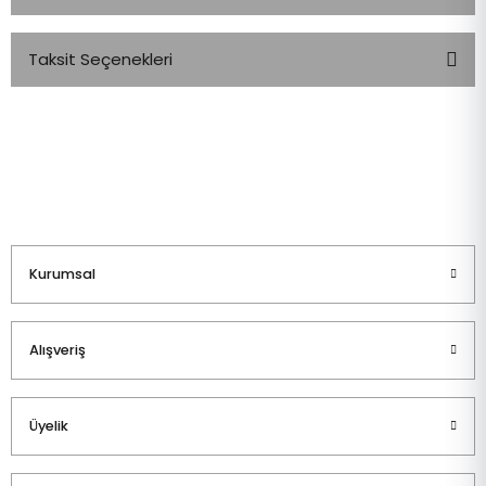
Taksit Seçenekleri
Bu ürüne ilk yorumu siz yapın!
Yorum Yaz
Kurumsal
Alışveriş
Üyelik