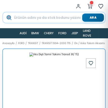
ARA
LAND
AUDİ
BMW
CHERY
FORD
JEEP
TESLA
ROVER
Anasayfa
FORD
TRANSİT
TRANSİT 1994-2000 T15
Ön / Arka Takım Aksamı