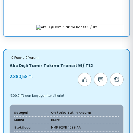
0 Puan / 0 Yorum
Aks Dişli Tamir Takımı Transıt 91/ T12
2.880,58 TL
*300,01 TL den başlayan taksitlerle!
Kategori
Ön / Arka Takım Aksamı
Marka
HMPX
Stok Kodu
HMP 92VB 4599 AA