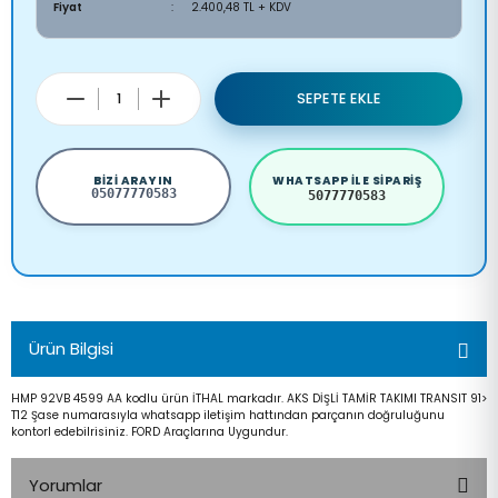
Fiyat
2.400,48 TL + KDV
SEPETE EKLE
BIZI ARAYIN
WHATSAPP ILE SIPARIŞ
05077770583
5077770583
Ürün Bilgisi
HMP 92VB 4599 AA kodlu ürün İTHAL markadır. AKS DİŞLİ TAMİR TAKIMI TRANSIT 91>
T12 Şase numarasıyla whatsapp iletişim hattından parçanın doğruluğunu
kontorl edebilrisiniz. FORD Araçlarına Uygundur.
Yorumlar