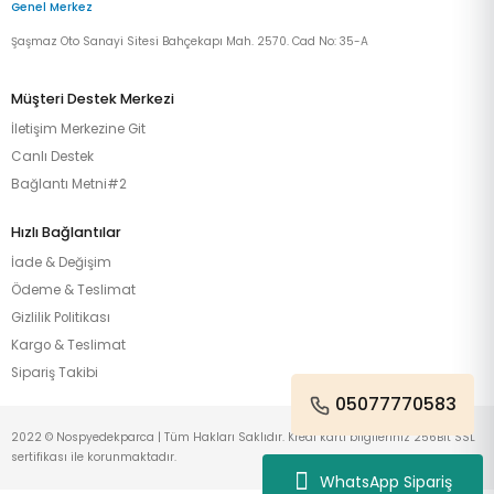
Genel Merkez
Şaşmaz Oto Sanayi Sitesi Bahçekapı Mah. 2570. Cad No: 35-A
Müşteri Destek Merkezi
İletişim Merkezine Git
Canlı Destek
Bağlantı Metni#2
Hızlı Bağlantılar
İade & Değişim
Ödeme & Teslimat
Gizlilik Politikası
Kargo & Teslimat
Sipariş Takibi
05077770583
2022 © Nospyedekparca | Tüm Hakları Saklıdır. Kredi kartı bilgileriniz 256Bit SSL
sertifikası ile korunmaktadır.
WhatsApp Sipariş