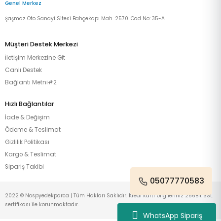
Genel Merkez
Şaşmaz Oto Sanayi Sitesi Bahçekapı Mah. 2570. Cad No: 35-A
Müşteri Destek Merkezi
İletişim Merkezine Git
Canlı Destek
Bağlantı Metni#2
Hızlı Bağlantılar
İade & Değişim
Ödeme & Teslimat
Gizlilik Politikası
Kargo & Teslimat
Sipariş Takibi
05077770583
2022 © Nospyedekparca | Tüm Hakları Saklıdır. Kredi kartı bilgileriniz 256Bit SSL
sertifikası ile korunmaktadır.
WhatsApp Sipariş