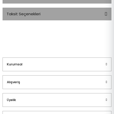
Taksit Seçenekleri
Bu ürüne ilk yorumu siz yapın!
Yorum Yaz
Kurumsal
Alışveriş
Üyelik