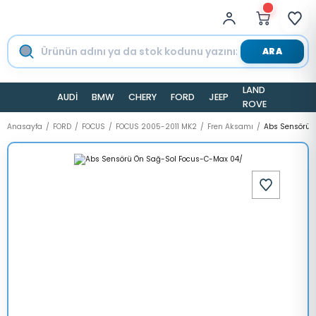
ARA
LAND
AUDİ
BMW
CHERY
FORD
JEEP
TESLA
ROVER
Anasayfa
FORD
FOCUS
FOCUS 2005-2011 MK2
Fren Aksamı
Abs Sensörü 