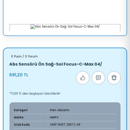
0 Puan / 0 Yorum
Abs Sensörü Ön Sağ-Sol Focus-C-Max 04/
691,20 TL
*71,99 TL den başlayan taksitlerle!
Kategori
Fren Aksamı
Marka
HMPX
Stok Kodu
HMP 3M5T 2B372 AB