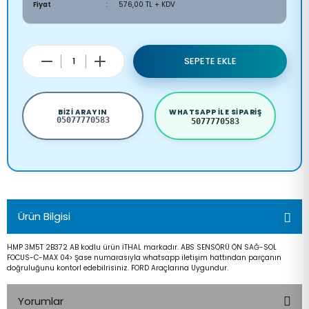
Fiyat
576,00 TL + KDV
SEPETE EKLE
BIZI ARAYIN
WHATSAPP ILE SIPARIŞ
05077770583
5077770583
Ürün Bilgisi
HMP 3M5T 2B372 AB kodlu ürün İTHAL markadır. ABS SENSÖRÜ ÖN SAĞ-SOL
FOCUS-C-MAX 04> Şase numarasıyla whatsapp iletişim hattından parçanın
doğruluğunu kontorl edebilrisiniz. FORD Araçlarına Uygundur.
Yorumlar